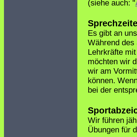
(siehe auch: "
Sprechzeit
Es gibt an un
Während des S
Lehrkräfte mi
möchten wir di
wir am Vormit
können. Wenn 
bei der entsp
Sportabzei
Wir führen jä
Übungen für d