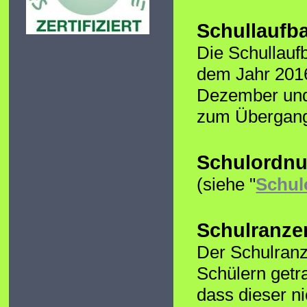
Schullaufb
Die Schullauf
dem Jahr 2016
Dezember und 
zum Übergang 
Schulordn
(siehe "
Schul
Schulranze
Der Schulranz
Schülern getr
dass dieser ni