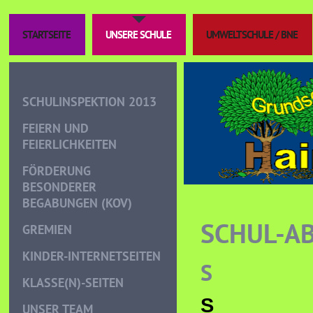
STARTSEITE
UNSERE SCHULE
UMWELTSCHULE / BNE
SCHULINSPEKTION 2013
FEIERN UND
FEIERLICHKEITEN
FÖRDERUNG
BESONDERER
BEGABUNGEN (KOV)
SCHUL-A
GREMIEN
KINDER-INTERNETSEITEN
S
KLASSE(N)-SEITEN
S
UNSER TEAM