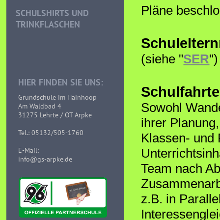
Pläne beschlo
SCHULSHIRTS UND
TRINKFLASCHEN
Schuleltern
(siehe "
SER
")
HIER FINDEN SIE UNS:
Schulfahrt
Grundschule im Hainhoop
Sowohl Wander
Am Waldbad 4
31275 Lehrte / OT Arpke
ihrer Planung
Tel.: 05132/505-1760
Klassen- und 
E-Mail:
Unterrichtsinh
info@gs-arpke.de
Team nach Abs
Zusammenarbe
z.B. in Parall
Interessengle