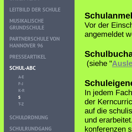
LEITBILD DER SCHULE
Schulanme
MUSIKALISCHE
Vor der Einsc
GRUNDSCHULE
angemeldet w
PARTNERSCHULE VON
HANNOVER 96
Schulbucha
PRESSEARTIKEL
(siehe "
Ausle
SCHUL-ABC
A-E
Schuleigen
F-J
K-R
In jedem Fach
S
der Kerncurri
T-Z
auf die schul
SCHULORDNUNG
und erarbeite
konferenzen s
SCHULRUNDGANG