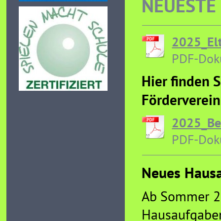
NEUESTE
2025_Elt
PDF-Dok
Hier finden S
Förderverein
2025_Bei
PDF-Dok
Neues Haus
Ab Sommer 20
Hausaufgaben