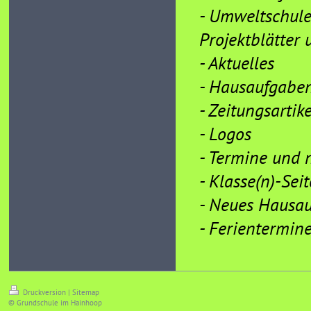
- Umweltschul
Projektblätter
- Aktuelles
- Hausaufgaben
- Zeitungsartike
- Logos
- Termine und 
- Klasse(n)-Sei
- Neues Hausa
- Ferientermine
Druckversion
|
Sitemap
© Grundschule im Hainhoop