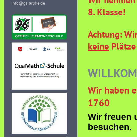
info@gs-arpke.de
8. Klasse!
Achtung: Wi
keine
Plätze 
WILLKOM
Wir haben 
1760
Wir freuen
besuchen.