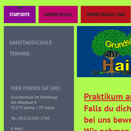
STARTSEITE
UNSERE SCHULE
UMWELTSCHULE / BNE
GANZTAGSSCHULE
TERMINE
HIER FINDEN SIE UNS:
Praktikum a
Grundschule im Hainhoop
Am Waldbad 4
Falls du dic
31275 Lehrte / OT Arpke
bei uns bew
Tel.: 05132/505-1760
Wir nehmen 
E-Mail: