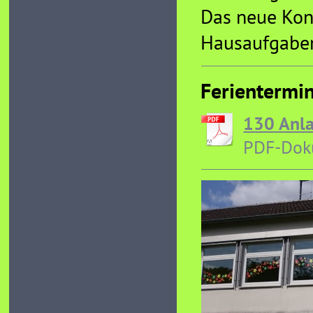
Das neue Konz
Hausaufgabe
Ferientermi
130 Anlag
PDF-Dok