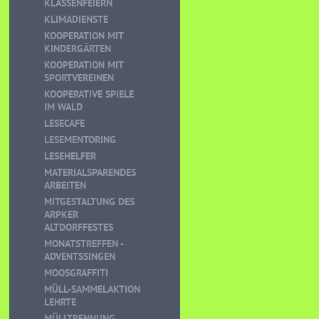
KLASSENFEIERN
KLIMADIENSTE
KOOPERATION MIT
KINDERGÄRTEN
KOOPERATION MIT
SPORTVEREINEN
KOOPERATIVE SPIELE
IM WALD
LESECAFE
LESEMENTORING
LESEHELFER
MATERIALSPARENDES
ARBEITEN
MITGESTALTUNG DES
ARPKER
ALTDORFFESTES
MONATSTREFFEN -
ADVENTSSINGEN
MOOSGRAFFITI
MÜLL-SAMMELAKTION
LEHRTE
MÜLLTRENNUNG