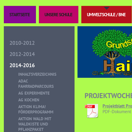
STARTSEITE
UNSERE SCHULE
UMWELTSCHULE / BNE
2010-2012
2012-2014
2014-2016
INHALTSVERZEICHNIS
ADAC
FAHRRADPARCOURS
AG EXPERIMENTE
PROJEKTWOCHE
AG KOCHEN
Projektblatt Pr
AKTION KLIMA!
PDF-Dokument 
FÖRDERPROGRAMM
AKTION WALD MIT
WALDKISTE UND
PFLANZPAKET