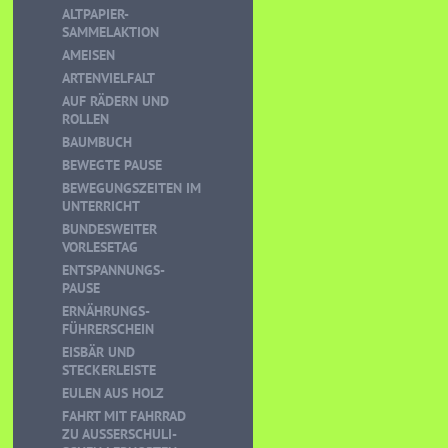
ALTPAPIER-
SAMMELAKTION
AMEISEN
ARTENVIELFALT
AUF RÄDERN UND
ROLLEN
BAUMBUCH
BEWEGTE PAUSE
BEWEGUNGSZEITEN IM
UNTERRICHT
BUNDESWEITER
VORLESETAG
ENTSPANNUNGS-
PAUSE
ERNÄHRUNGS-
FÜHRERSCHEIN
EISBÄR UND
STECKERLEISTE
EULEN AUS HOLZ
FAHRT MIT FAHRRAD
ZU AUSSERSCHULI-S