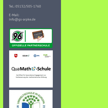
Tel.: 05132/505-1760
E-Mail:
info@gs-arpke.de