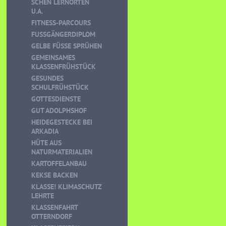
CHEN LERNORTEN U
.A.
FITNESS-PARCOURS
FUSSGÄNGERDIPLOM
GELBE FÜSSE SPRÜHEN
GEMEINSAMES
KLASSENFRÜHSTÜCK
GESUNDES
SCHULFRÜHSTÜCK
GOTTESDIENSTE
GUT ADOLPHSHOF
HEIDEGESTECKE BEI
ARKADIA
HÜTE AUS
NATURMATERIALIEN
KARTOFFELANBAU
KEKSE BACKEN
KLASSE! KLIMASCHUTZ
LEHRTE
KLASSENFAHRT
OTTERNDORF