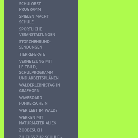
SCHULOBST-
PROGRAMM
SPIELEN MACHT
SCHULE
SPORTLICHE
VERANSTALTUNGEN
STORCHENRUND-
SENDUNGEN
TIERREFERATE
VERNETZUNG MIT
LEITBILD,
SCHULPROGRAMM
UND ARBEITSPLÄNEN
WALDERLEBNISTAG IN
GRAFHORN
WAVEBOARD-
FÜHRERSCHEIN
WER LEBT IM WALD?
WERKEN MIT
NATURMATERIALIEN
ZOOBESUCH
ZU FUSS ZUR SCHULE - K