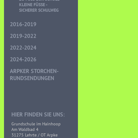
LEINE FÜSSE - SI
CHERER SCHULWEG
2016-2019
2019-2022
2022-2024
2024-2026
ARPKER STORCHEN-
RUNDSENDUNGEN
HIER FINDEN SIE UNS:
Grundschule im Hainhoop
Am Waldbad 4
31275 Lehrte / OT Arpke