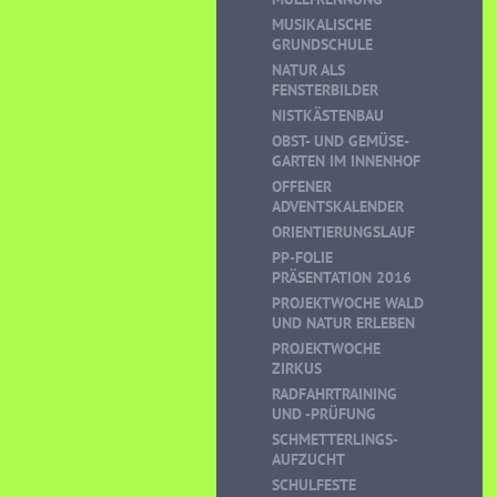
MUSIKALISCHE
GRUNDSCHULE
NATUR ALS
FENSTERBILDER
NISTKÄSTENBAU
OBST- UND GEMÜSE-
GARTEN IM INNENHOF
OFFENER
ADVENTSKALENDER
ORIENTIERUNGSLAUF
PP-FOLIE
PRÄSENTATION 2016
PROJEKTWOCHE WALD
UND NATUR ERLEBEN
PROJEKTWOCHE
ZIRKUS
RADFAHRTRAINING
UND -PRÜFUNG
SCHMETTERLINGS-
AUFZUCHT
SCHULFESTE