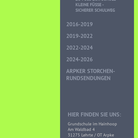
LEINE FÜSSE - SI
CHERER SCHULWEG
2016-2019
2019-2022
2022-2024
2024-2026
ARPKER STORCHEN-
RUNDSENDUNGEN
HIER FINDEN SIE UNS:
Grundschule im Hainhoop
Am Waldbad 4
31275 Lehrte / OT Arpke