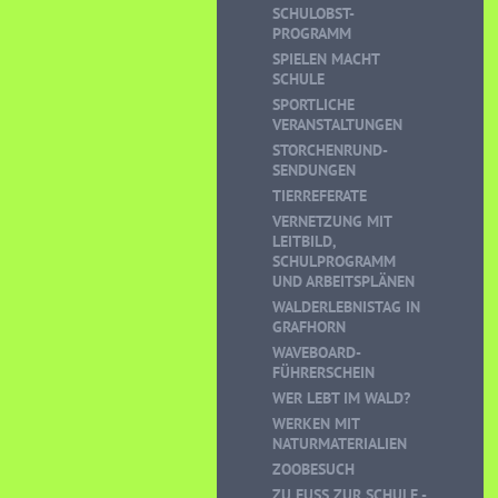
SCHULOBST-
PROGRAMM
SPIELEN MACHT
SCHULE
SPORTLICHE
VERANSTALTUNGEN
STORCHENRUND-
SENDUNGEN
TIERREFERATE
VERNETZUNG MIT
LEITBILD,
SCHULPROGRAMM
UND ARBEITSPLÄNEN
WALDERLEBNISTAG IN
GRAFHORN
WAVEBOARD-
FÜHRERSCHEIN
WER LEBT IM WALD?
WERKEN MIT
NATURMATERIALIEN
ZOOBESUCH
ZU FUSS ZUR SCHULE - K