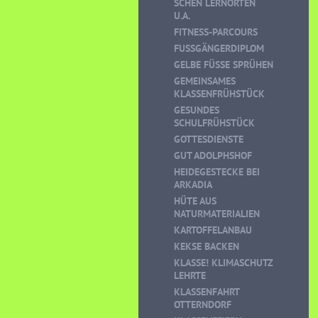
CHEN LERNORTEN U
.A.
FITNESS-PARCOURS
FUSSGÄNGERDIPLOM
GELBE FÜSSE SPRÜHEN
GEMEINSAMES
KLASSENFRÜHSTÜCK
GESUNDES
SCHULFRÜHSTÜCK
GOTTESDIENSTE
GUT ADOLPHSHOF
HEIDEGESTECKE BEI
ARKADIA
HÜTE AUS
NATURMATERIALIEN
KARTOFFELANBAU
KEKSE BACKEN
KLASSE! KLIMASCHUTZ
LEHRTE
KLASSENFAHRT
OTTERNDORF