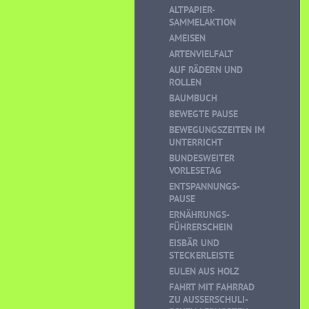
ALTPAPIER-
SAMMELAKTION
AMEISEN
ARTENVIELFALT
AUF RÄDERN UND
ROLLEN
BAUMBUCH
BEWEGTE PAUSE
BEWEGUNGSZEITEN IM
UNTERRICHT
BUNDESWEITER
VORLESETAG
ENTSPANNUNGS-
PAUSE
ERNÄHRUNGS-
FÜHRERSCHEIN
EISBÄR UND
STECKERLEISTE
EULEN AUS HOLZ
FAHRT MIT FAHRRAD
ZU AUSSERSCHULI-S