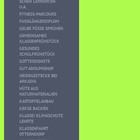
CHEN LERNORTEN U
.A.
FITNESS-PARCOURS
FUSSGÄNGERDIPLOM
GELBE FÜSSE SPRÜHEN
GEMEINSAMES
KLASSENFRÜHSTÜCK
GESUNDES
SCHULFRÜHSTÜCK
GOTTESDIENSTE
GUT ADOLPHSHOF
HEIDEGESTECKE BEI
ARKADIA
HÜTE AUS
NATURMATERIALIEN
KARTOFFELANBAU
KEKSE BACKEN
KLASSE! KLIMASCHUTZ
LEHRTE
KLASSENFAHRT
OTTERNDORF