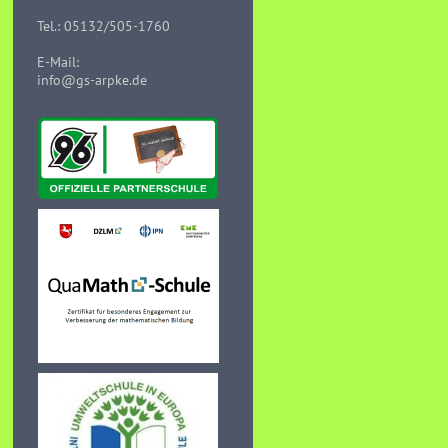
Tel.: 05132/505-1760
E-Mail:
info@gs-arpke.de