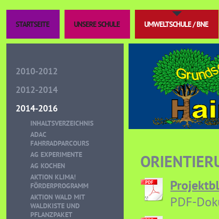
STARTSEITE
UNSERE SCHULE
UMWELTSCHULE / BNE
2010-2012
2012-2014
2014-2016
INHALTSVERZEICHNIS
ADAC
FAHRRADPARCOURS
AG EXPERIMENTE
ORIENTIER
AG KOCHEN
AKTION KLIMA!
Projektbl
FÖRDERPROGRAMM
AKTION WALD MIT
PDF-Dok
WALDKISTE UND
PFLANZPAKET