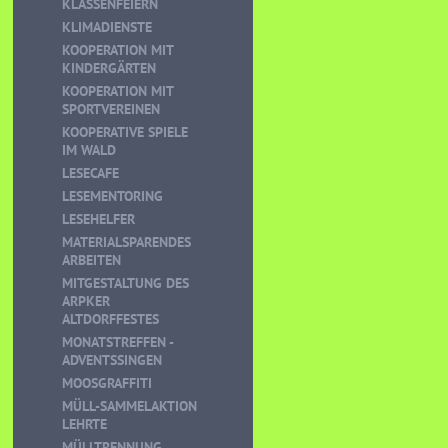
KLASSENFEIERN
KLIMADIENSTE
KOOPERATION MIT
KINDERGÄRTEN
KOOPERATION MIT
SPORTVEREINEN
KOOPERATIVE SPIELE
IM WALD
LESECAFE
LESEMENTORING
LESEHELFER
MATERIALSPARENDES
ARBEITEN
MITGESTALTUNG DES
ARPKER
ALTDORFFESTES
MONATSTREFFEN -
ADVENTSSINGEN
MOOSGRAFFITI
MÜLL-SAMMELAKTION
LEHRTE
MÜLLTRENNUNG