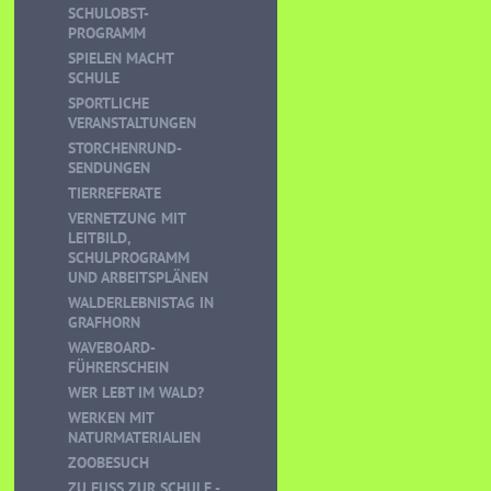
SCHULOBST-
PROGRAMM
SPIELEN MACHT
SCHULE
SPORTLICHE
VERANSTALTUNGEN
STORCHENRUND-
SENDUNGEN
TIERREFERATE
VERNETZUNG MIT
LEITBILD,
SCHULPROGRAMM
UND ARBEITSPLÄNEN
WALDERLEBNISTAG IN
GRAFHORN
WAVEBOARD-
FÜHRERSCHEIN
WER LEBT IM WALD?
WERKEN MIT
NATURMATERIALIEN
ZOOBESUCH
ZU FUSS ZUR SCHULE - K