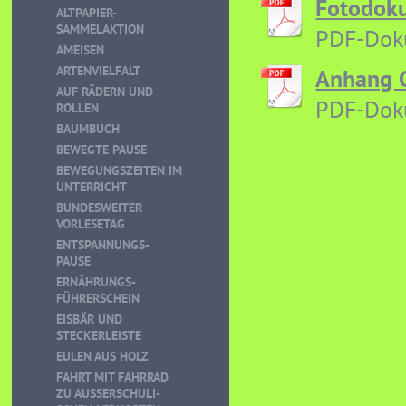
Fotodoku
ALTPAPIER-
SAMMELAKTION
PDF-Doku
AMEISEN
ARTENVIELFALT
Anhang O
AUF RÄDERN UND
PDF-Dok
ROLLEN
BAUMBUCH
BEWEGTE PAUSE
BEWEGUNGSZEITEN IM
UNTERRICHT
BUNDESWEITER
VORLESETAG
ENTSPANNUNGS-
PAUSE
ERNÄHRUNGS-
FÜHRERSCHEIN
EISBÄR UND
STECKERLEISTE
EULEN AUS HOLZ
FAHRT MIT FAHRRAD
ZU AUSSERSCHULI-S