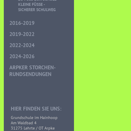
LEINE FÜSSE - SI
CHERER SCHULWEG
2016-2019
2019-2022
2022-2024
2024-2026
ARPKER STORCHEN-
RUNDSENDUNGEN
HIER FINDEN SIE UNS:
Grundschule im Hainhoop
Am Waldbad 4
31275 Lehrte / OT Arpke