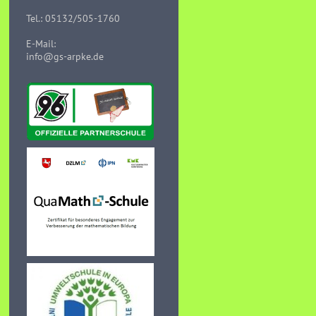
Tel.: 05132/505-1760
E-Mail:
info@gs-arpke.de