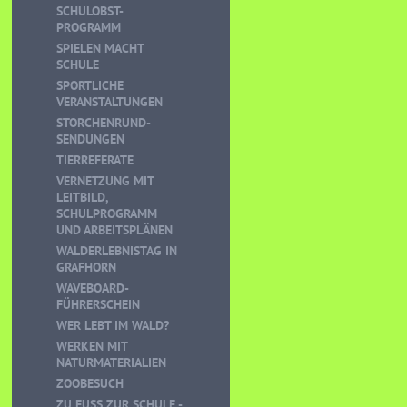
SCHULOBST-
PROGRAMM
SPIELEN MACHT
SCHULE
SPORTLICHE
VERANSTALTUNGEN
STORCHENRUND-
SENDUNGEN
TIERREFERATE
VERNETZUNG MIT
LEITBILD,
SCHULPROGRAMM
UND ARBEITSPLÄNEN
WALDERLEBNISTAG IN
GRAFHORN
WAVEBOARD-
FÜHRERSCHEIN
WER LEBT IM WALD?
WERKEN MIT
NATURMATERIALIEN
ZOOBESUCH
ZU FUSS ZUR SCHULE - K