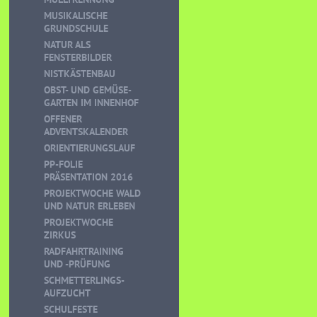
MUSIKALISCHE
GRUNDSCHULE
NATUR ALS
FENSTERBILDER
NISTKÄSTENBAU
OBST- UND GEMÜSE-
GARTEN IM INNENHOF
OFFENER
ADVENTSKALENDER
ORIENTIERUNGSLAUF
PP-FOLIE
PRÄSENTATION 2016
PROJEKTWOCHE WALD
UND NATUR ERLEBEN
PROJEKTWOCHE
ZIRKUS
RADFAHRTRAINING
UND -PRÜFUNG
SCHMETTERLINGS-
AUFZUCHT
SCHULFESTE