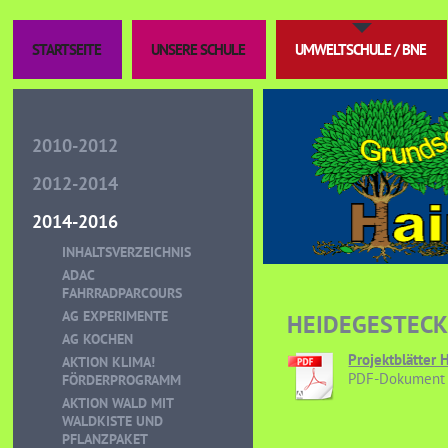
STARTSEITE
UNSERE SCHULE
UMWELTSCHULE / BNE
2010-2012
2012-2014
2014-2016
INHALTSVERZEICHNIS
ADAC
FAHRRADPARCOURS
AG EXPERIMENTE
HEIDEGESTECKE
AG KOCHEN
Projektblätter 
AKTION KLIMA!
PDF-Dokument 
FÖRDERPROGRAMM
AKTION WALD MIT
WALDKISTE UND
PFLANZPAKET