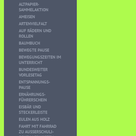
ALTPAPIER-
SAMMELAKTION
AMEISEN
ARTENVIELFALT
AUF RÄDERN UND
ROLLEN
BAUMBUCH
BEWEGTE PAUSE
BEWEGUNGSZEITEN IM
UNTERRICHT
BUNDESWEITER
VORLESETAG
ENTSPANNUNGS-
PAUSE
ERNÄHRUNGS-
FÜHRERSCHEIN
EISBÄR UND
STECKERLEISTE
EULEN AUS HOLZ
FAHRT MIT FAHRRAD
ZU AUSSERSCHULI-S