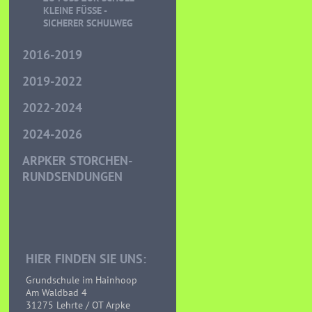
LEINE FÜSSE - SI
CHERER SCHULWEG
2016-2019
2019-2022
2022-2024
2024-2026
ARPKER STORCHEN-
RUNDSENDUNGEN
HIER FINDEN SIE UNS:
Grundschule im Hainhoop
Am Waldbad 4
31275 Lehrte / OT Arpke