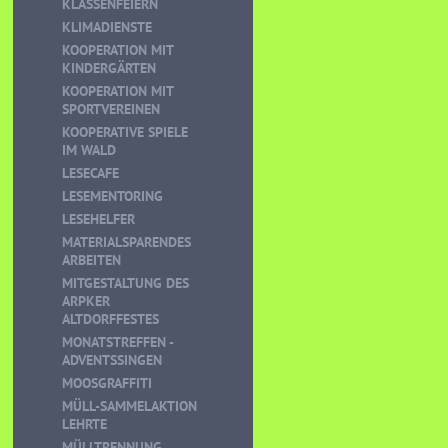
KLASSENFEIERN
KLIMADIENSTE
KOOPERATION MIT
KINDERGÄRTEN
KOOPERATION MIT
SPORTVEREINEN
KOOPERATIVE SPIELE
IM WALD
LESECAFE
LESEMENTORING
LESEHELFER
MATERIALSPARENDES
ARBEITEN
MITGESTALTUNG DES
ARPKER
ALTDORFFESTES
MONATSTREFFEN -
ADVENTSSINGEN
MOOSGRAFFITI
MÜLL-SAMMELAKTION
LEHRTE
MÜLLTRENNUNG