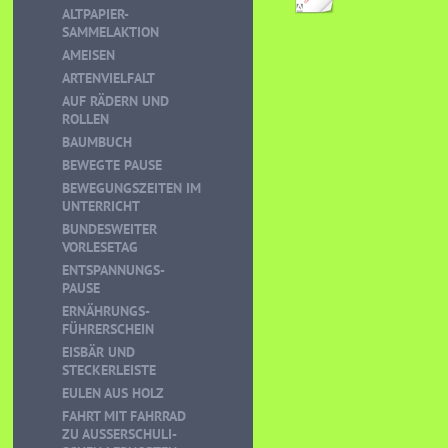
ALTPAPIER-
SAMMELAKTION
AMEISEN
ARTENVIELFALT
AUF RÄDERN UND
ROLLEN
BAUMBUCH
BEWEGTE PAUSE
BEWEGUNGSZEITEN IM
UNTERRICHT
BUNDESWEITER
VORLESETAG
ENTSPANNUNGS-
PAUSE
ERNÄHRUNGS-
FÜHRERSCHEIN
EISBÄR UND
STECKERLEISTE
EULEN AUS HOLZ
FAHRT MIT FAHRRAD
ZU AUSSERSCHULI-S