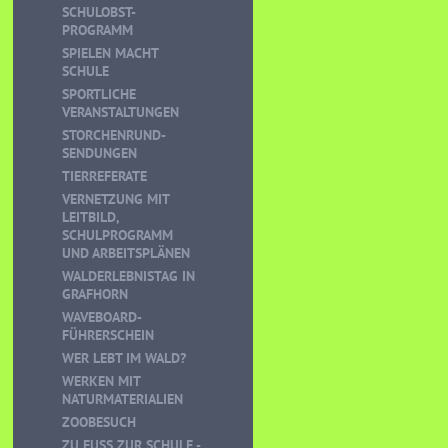
SCHULOBST-
PROGRAMM
SPIELEN MACHT
SCHULE
SPORTLICHE
VERANSTALTUNGEN
STORCHENRUND-
SENDUNGEN
TIERREFERATE
VERNETZUNG MIT
LEITBILD,
SCHULPROGRAMM
UND ARBEITSPLÄNEN
WALDERLEBNISTAG IN
GRAFHORN
WAVEBOARD-
FÜHRERSCHEIN
WER LEBT IM WALD?
WERKEN MIT
NATURMATERIALIEN
ZOOBESUCH
ZU FUSS ZUR SCHULE - K