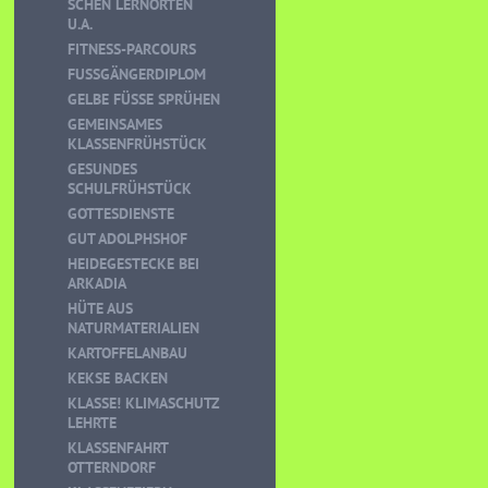
CHEN LERNORTEN U
.A.
FITNESS-PARCOURS
FUSSGÄNGERDIPLOM
GELBE FÜSSE SPRÜHEN
GEMEINSAMES
KLASSENFRÜHSTÜCK
GESUNDES
SCHULFRÜHSTÜCK
GOTTESDIENSTE
GUT ADOLPHSHOF
HEIDEGESTECKE BEI
ARKADIA
HÜTE AUS
NATURMATERIALIEN
KARTOFFELANBAU
KEKSE BACKEN
KLASSE! KLIMASCHUTZ
LEHRTE
KLASSENFAHRT
OTTERNDORF