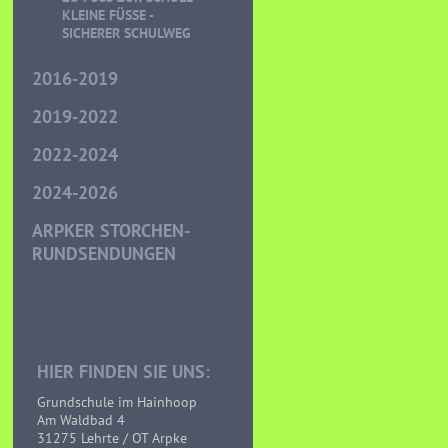
LEINE FÜSSE - SI
CHERER SCHULWEG
2016-2019
2019-2022
2022-2024
2024-2026
ARPKER STORCHEN-
RUNDSENDUNGEN
HIER FINDEN SIE UNS:
Grundschule im Hainhoop
Am Waldbad 4
31275 Lehrte / OT Arpke