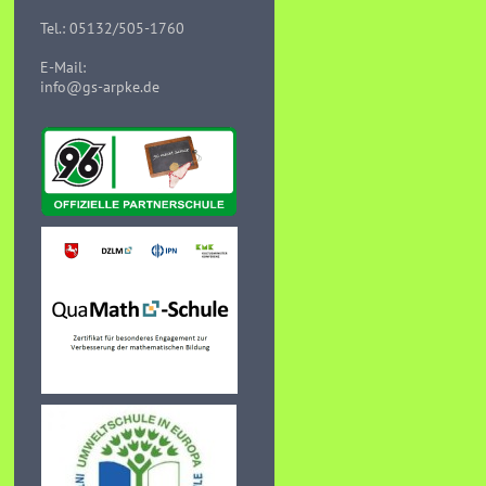
Tel.: 05132/505-1760
E-Mail:
info@gs-arpke.de