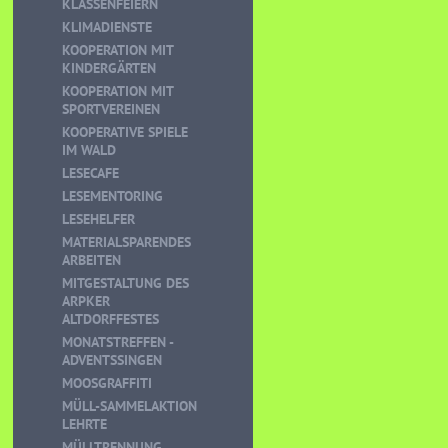
KLASSENFEIERN
KLIMADIENSTE
KOOPERATION MIT
KINDERGÄRTEN
KOOPERATION MIT
SPORTVEREINEN
KOOPERATIVE SPIELE
IM WALD
LESECAFE
LESEMENTORING
LESEHELFER
MATERIALSPARENDES
ARBEITEN
MITGESTALTUNG DES
ARPKER
ALTDORFFESTES
MONATSTREFFEN -
ADVENTSSINGEN
MOOSGRAFFITI
MÜLL-SAMMELAKTION
LEHRTE
MÜLLTRENNUNG