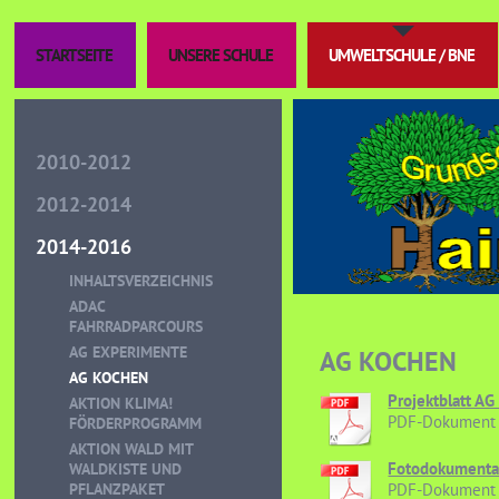
STARTSEITE
UNSERE SCHULE
UMWELTSCHULE / BNE
2010-2012
2012-2014
2014-2016
INHALTSVERZEICHNIS
ADAC
FAHRRADPARCOURS
AG EXPERIMENTE
AG KOCHEN
AG KOCHEN
Projektblatt AG
AKTION KLIMA!
PDF-Dokument 
FÖRDERPROGRAMM
AKTION WALD MIT
Fotodokumenta
WALDKISTE UND
PFLANZPAKET
PDF-Dokument 