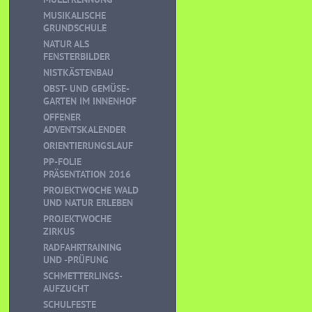
MUSIKALISCHE
GRUNDSCHULE
NATUR ALS
FENSTERBILDER
NISTKÄSTENBAU
OBST- UND GEMÜSE-
GARTEN IM INNENHOF
OFFENER
ADVENTSKALENDER
ORIENTIERUNGSLAUF
PP-FOLIE
PRÄSENTATION 2016
PROJEKTWOCHE WALD
UND NATUR ERLEBEN
PROJEKTWOCHE
ZIRKUS
RADFAHRTRAINING
UND -PRÜFUNG
SCHMETTERLINGS-
AUFZUCHT
SCHULFESTE