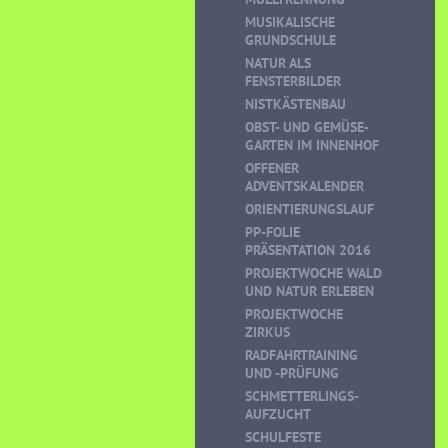
MUSIKALISCHE
GRUNDSCHULE
NATUR ALS
FENSTERBILDER
NISTKÄSTENBAU
OBST- UND GEMÜSE-
GARTEN IM INNENHOF
OFFENER
ADVENTSKALENDER
ORIENTIERUNGSLAUF
PP-FOLIE
PRÄSENTATION 2016
PROJEKTWOCHE WALD
UND NATUR ERLEBEN
PROJEKTWOCHE
ZIRKUS
RADFAHRTRAINING
UND -PRÜFUNG
SCHMETTERLINGS-
AUFZUCHT
SCHULFESTE