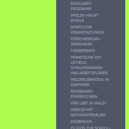
SCHULOBST-
PROGRAMM
SPIELEN MACHT
SCHULE
SPORTLICHE
VERANSTALTUNGEN
STORCHENRUND-
SENDUNGEN
TIERREFERATE
VERNETZUNG MIT
LEITBILD,
SCHULPROGRAMM
UND ARBEITSPLÄNEN
WALDERLEBNISTAG IN
GRAFHORN
WAVEBOARD-
FÜHRERSCHEIN
WER LEBT IM WALD?
WERKEN MIT
NATURMATERIALIEN
ZOOBESUCH
ZU FUSS ZUR SCHULE - K