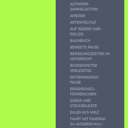
ALTPAPIER-
SAMMELAKTION
AMEISEN
ARTENVIELFALT
AUF RÄDERN UND
ROLLEN
BAUMBUCH
BEWEGTE PAUSE
BEWEGUNGSZEITEN IM
UNTERRICHT
BUNDESWEITER
VORLESETAG
ENTSPANNUNGS-
PAUSE
ERNÄHRUNGS-
FÜHRERSCHEIN
EISBÄR UND
STECKERLEISTE
EULEN AUS HOLZ
FAHRT MIT FAHRRAD
ZU AUSSERSCHULI-S