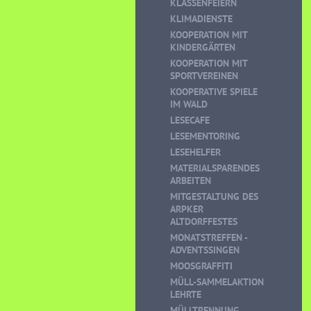
KLASSENFEIERN
KLIMADIENSTE
KOOPERATION MIT
KINDERGÄRTEN
KOOPERATION MIT
SPORTVEREINEN
KOOPERATIVE SPIELE
IM WALD
LESECAFE
LESEMENTORING
LESEHELFER
MATERIALSPARENDES
ARBEITEN
MITGESTALTUNG DES
ARPKER
ALTDORFFESTES
MONATSTREFFEN -
ADVENTSSINGEN
MOOSGRAFFITI
MÜLL-SAMMELAKTION
LEHRTE
MÜLLTRENNUNG