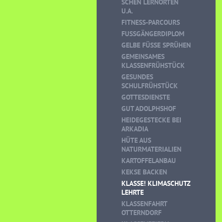
CHEN LERNORTEN U
.A.
FITNESS-PARCOURS
FUSSGÄNGERDIPLOM
GELBE FÜSSE SPRÜHEN
GEMEINSAMES
KLASSENFRÜHSTÜCK
GESUNDES
SCHULFRÜHSTÜCK
GOTTESDIENSTE
GUT ADOLPHSHOF
HEIDEGESTECKE BEI
ARKADIA
HÜTE AUS
NATURMATERIALIEN
KARTOFFELANBAU
KEKSE BACKEN
KLASSE! KLIMASCHUTZ
LEHRTE
KLASSENFAHRT
OTTERNDORF