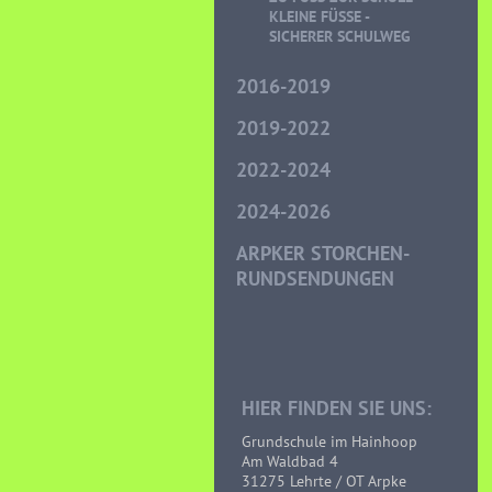
LEINE FÜSSE - SI
CHERER SCHULWEG
2016-2019
2019-2022
2022-2024
2024-2026
ARPKER STORCHEN-
RUNDSENDUNGEN
HIER FINDEN SIE UNS:
Grundschule im Hainhoop
Am Waldbad 4
31275 Lehrte / OT Arpke