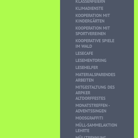
KLASSENFEIERN
KLIMADIENSTE
KOOPERATION MIT
KINDERGÄRTEN
KOOPERATION MIT
SPORTVEREINEN
KOOPERATIVE SPIELE
IM WALD
LESECAFE
LESEMENTORING
LESEHELFER
MATERIALSPARENDES
ARBEITEN
MITGESTALTUNG DES
ARPKER
ALTDORFFESTES
MONATSTREFFEN -
ADVENTSSINGEN
MOOSGRAFFITI
MÜLL-SAMMELAKTION
LEHRTE
MÜLLTRENNUNG