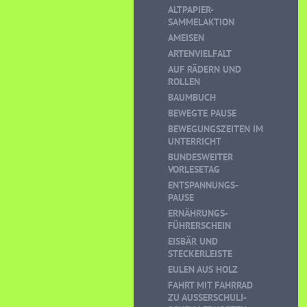
ALTPAPIER-
SAMMELAKTION
AMEISEN
ARTENVIELFALT
AUF RÄDERN UND
ROLLEN
BAUMBUCH
BEWEGTE PAUSE
BEWEGUNGSZEITEN IM
UNTERRICHT
BUNDESWEITER
VORLESETAG
ENTSPANNUNGS-
PAUSE
ERNÄHRUNGS-
FÜHRERSCHEIN
EISBÄR UND
STECKERLEISTE
EULEN AUS HOLZ
FAHRT MIT FAHRRAD
ZU AUSSERSCHULI-S