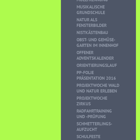
MUSIKALISCHE
GRUNDSCHULE
NATUR ALS
FENSTERBILDER
NISTKÄSTENBAU
OBST- UND GEMÜSE-
GARTEN IM INNENHOF
OFFENER
ADVENTSKALENDER
ORIENTIERUNGSLAUF
PP-FOLIE
PRÄSENTATION 2016
PROJEKTWOCHE WALD
UND NATUR ERLEBEN
PROJEKTWOCHE
ZIRKUS
RADFAHRTRAINING
UND -PRÜFUNG
SCHMETTERLINGS-
AUFZUCHT
SCHULFESTE