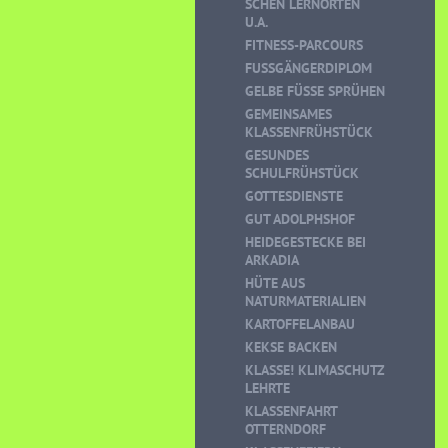
CHEN LERNORTEN U
.A.
FITNESS-PARCOURS
FUSSGÄNGERDIPLOM
GELBE FÜSSE SPRÜHEN
GEMEINSAMES
KLASSENFRÜHSTÜCK
GESUNDES
SCHULFRÜHSTÜCK
GOTTESDIENSTE
GUT ADOLPHSHOF
HEIDEGESTECKE BEI
ARKADIA
HÜTE AUS
NATURMATERIALIEN
KARTOFFELANBAU
KEKSE BACKEN
KLASSE! KLIMASCHUTZ
LEHRTE
KLASSENFAHRT
OTTERNDORF