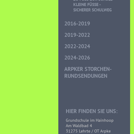
LEINE FÜSSE - SI
CHERER SCHULWEG
2016-2019
2019-2022
2022-2024
2024-2026
ARPKER STORCHEN-
RUNDSENDUNGEN
HIER FINDEN SIE UNS:
Grundschule im Hainhoop
Am Waldbad 4
31275 Lehrte / OT Arpke