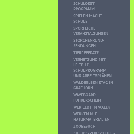
SCHULOBST-
PROGRAMM
SPIELEN MACHT
SCHULE
SPORTLICHE
VERANSTALTUNGEN
STORCHENRUND-
SENDUNGEN
TIERREFERATE
VERNETZUNG MIT
LEITBILD,
SCHULPROGRAMM
UND ARBEITSPLÄNEN
WALDERLEBNISTAG IN
GRAFHORN
WAVEBOARD-
FÜHRERSCHEIN
WER LEBT IM WALD?
WERKEN MIT
NATURMATERIALIEN
ZOOBESUCH
ZU FUSS ZUR SCHULE - K