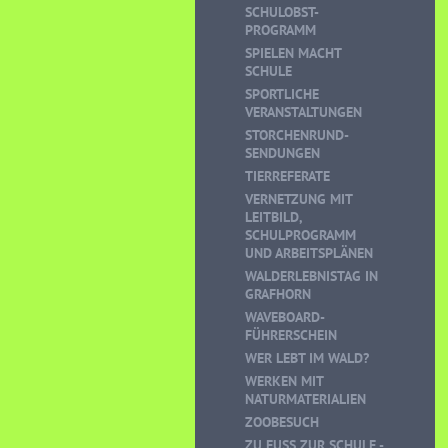
SCHULOBST-
PROGRAMM
SPIELEN MACHT
SCHULE
SPORTLICHE
VERANSTALTUNGEN
STORCHENRUND-
SENDUNGEN
TIERREFERATE
VERNETZUNG MIT
LEITBILD,
SCHULPROGRAMM
UND ARBEITSPLÄNEN
WALDERLEBNISTAG IN
GRAFHORN
WAVEBOARD-
FÜHRERSCHEIN
WER LEBT IM WALD?
WERKEN MIT
NATURMATERIALIEN
ZOOBESUCH
ZU FUSS ZUR SCHULE - K