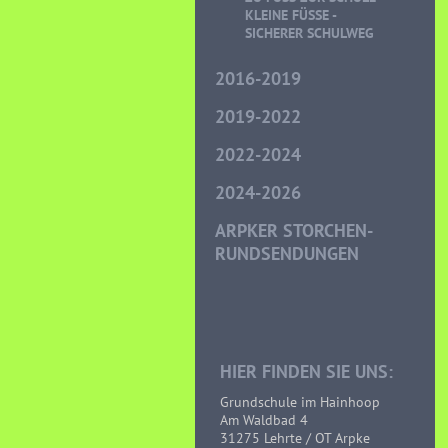
LEINE FÜSSE - SI
CHERER SCHULWEG
2016-2019
2019-2022
2022-2024
2024-2026
ARPKER STORCHEN-
RUNDSENDUNGEN
HIER FINDEN SIE UNS:
Grundschule im Hainhoop
Am Waldbad 4
31275 Lehrte / OT Arpke