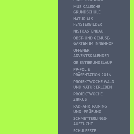
MUSIKALISCHE
GRUNDSCHULE
NATUR ALS
FENSTERBILDER
NISTKÄSTENBAU
OBST- UND GEMÜSE-
GARTEN IM INNENHOF
OFFENER
ADVENTSKALENDER
ORIENTIERUNGSLAUF
PP-FOLIE
PRÄSENTATION 2016
PROJEKTWOCHE WALD
UND NATUR ERLEBEN
PROJEKTWOCHE
ZIRKUS
RADFAHRTRAINING
UND -PRÜFUNG
SCHMETTERLINGS-
AUFZUCHT
SCHULFESTE