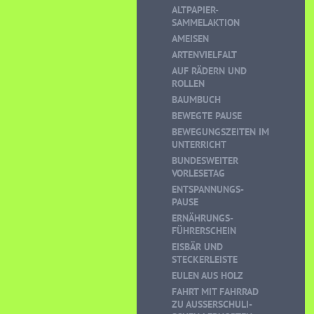
ALTPAPIER-
SAMMELAKTION
AMEISEN
ARTENVIELFALT
AUF RÄDERN UND
ROLLEN
BAUMBUCH
BEWEGTE PAUSE
BEWEGUNGSZEITEN IM
UNTERRICHT
BUNDESWEITER
VORLESETAG
ENTSPANNUNGS-
PAUSE
ERNÄHRUNGS-
FÜHRERSCHEIN
EISBÄR UND
STECKERLEISTE
EULEN AUS HOLZ
FAHRT MIT FAHRRAD
ZU AUSSERSCHULI-S