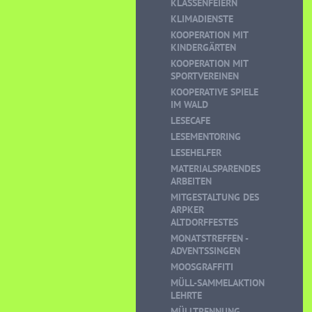
KLASSENFEIERN
KLIMADIENSTE
KOOPERATION MIT
KINDERGÄRTEN
KOOPERATION MIT
SPORTVEREINEN
KOOPERATIVE SPIELE
IM WALD
LESECAFE
LESEMENTORING
LESEHELFER
MATERIALSPARENDES
ARBEITEN
MITGESTALTUNG DES
ARPKER
ALTDORFFESTES
MONATSTREFFEN -
ADVENTSSINGEN
MOOSGRAFFITI
MÜLL-SAMMELAKTION
LEHRTE
MÜLLTRENNUNG