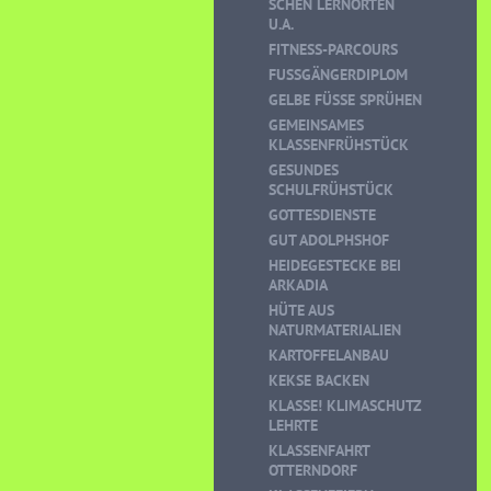
CHEN LERNORTEN U
.A.
FITNESS-PARCOURS
FUSSGÄNGERDIPLOM
GELBE FÜSSE SPRÜHEN
GEMEINSAMES
KLASSENFRÜHSTÜCK
GESUNDES
SCHULFRÜHSTÜCK
GOTTESDIENSTE
GUT ADOLPHSHOF
HEIDEGESTECKE BEI
ARKADIA
HÜTE AUS
NATURMATERIALIEN
KARTOFFELANBAU
KEKSE BACKEN
KLASSE! KLIMASCHUTZ
LEHRTE
KLASSENFAHRT
OTTERNDORF