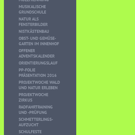
MUSIKALISCHE
GRUNDSCHULE
NATUR ALS
FENSTERBILDER
NISTKÄSTENBAU
OBST- UND GEMÜSE-
GARTEN IM INNENHOF
OFFENER
ADVENTSKALENDER
ORIENTIERUNGSLAUF
PP-FOLIE
PRÄSENTATION 2016
PROJEKTWOCHE WALD
UND NATUR ERLEBEN
PROJEKTWOCHE
ZIRKUS
RADFAHRTRAINING
UND -PRÜFUNG
SCHMETTERLINGS-
AUFZUCHT
SCHULFESTE