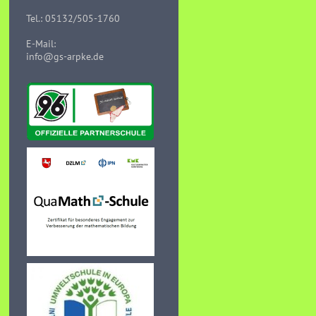
Tel.: 05132/505-1760
E-Mail:
info@gs-arpke.de