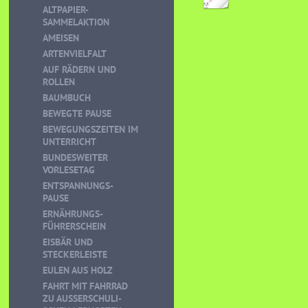
ALTPAPIER-
SAMMELAKTION
AMEISEN
ARTENVIELFALT
AUF RÄDERN UND
ROLLEN
BAUMBUCH
BEWEGTE PAUSE
BEWEGUNGSZEITEN IM
UNTERRICHT
BUNDESWEITER
VORLESETAG
ENTSPANNUNGS-
PAUSE
ERNÄHRUNGS-
FÜHRERSCHEIN
EISBÄR UND
STECKERLEISTE
EULEN AUS HOLZ
FAHRT MIT FAHRRAD
ZU AUSSERSCHULI-S