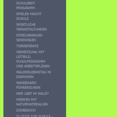
SCHULOBST-
PROGRAMM
SPIELEN MACHT
SCHULE
SPORTLICHE
VERANSTALTUNGEN
STORCHENRUND-
SENDUNGEN
TIERREFERATE
VERNETZUNG MIT
LEITBILD,
SCHULPROGRAMM
UND ARBEITSPLÄNEN
WALDERLEBNISTAG IN
GRAFHORN
WAVEBOARD-
FÜHRERSCHEIN
WER LEBT IM WALD?
WERKEN MIT
NATURMATERIALIEN
ZOOBESUCH
ZU FUSS ZUR SCHULE - K