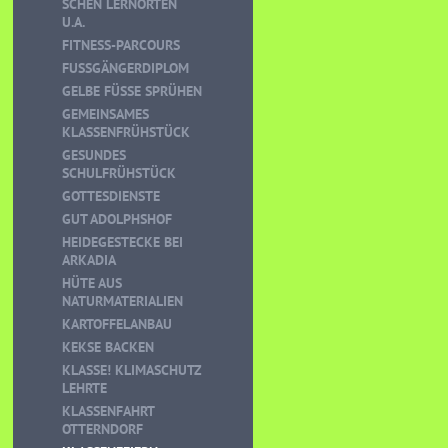
CHEN LERNORTEN U
.A.
FITNESS-PARCOURS
FUSSGÄNGERDIPLOM
GELBE FÜSSE SPRÜHEN
GEMEINSAMES
KLASSENFRÜHSTÜCK
GESUNDES
SCHULFRÜHSTÜCK
GOTTESDIENSTE
GUT ADOLPHSHOF
HEIDEGESTECKE BEI
ARKADIA
HÜTE AUS
NATURMATERIALIEN
KARTOFFELANBAU
KEKSE BACKEN
KLASSE! KLIMASCHUTZ
LEHRTE
KLASSENFAHRT
OTTERNDORF