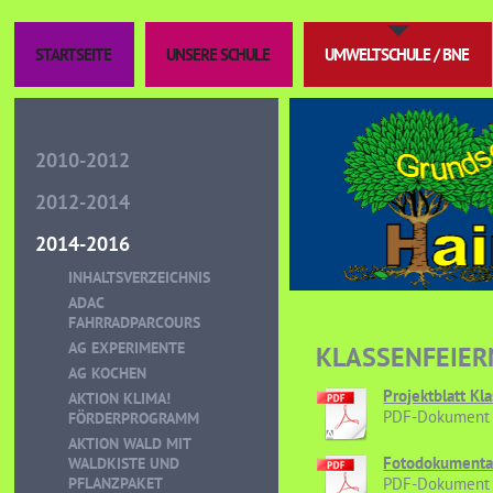
STARTSEITE
UNSERE SCHULE
UMWELTSCHULE / BNE
2010-2012
2012-2014
2014-2016
INHALTSVERZEICHNIS
ADAC
FAHRRADPARCOURS
AG EXPERIMENTE
KLASSENFEIER
AG KOCHEN
Projektblatt Kl
AKTION KLIMA!
PDF-Dokument 
FÖRDERPROGRAMM
AKTION WALD MIT
Fotodokumentat
WALDKISTE UND
PFLANZPAKET
PDF-Dokument 