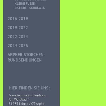
LEINE FÜSSE - SI
CHERER SCHULWEG
2016-2019
2019-2022
2022-2024
2024-2026
ARPKER STORCHEN-
RUNDSENDUNGEN
HIER FINDEN SIE UNS:
Grundschule im Hainhoop
Am Waldbad 4
31275 Lehrte / OT Arpke