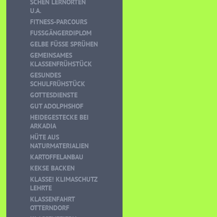
CHEN LERNORTEN U
.A.
FITNESS-PARCOURS
FUSSGÄNGERDIPLOM
GELBE FÜSSE SPRÜHEN
GEMEINSAMES
KLASSENFRÜHSTÜCK
GESUNDES
SCHULFRÜHSTÜCK
GOTTESDIENSTE
GUT ADOLPHSHOF
HEIDEGESTECKE BEI
ARKADIA
HÜTE AUS
NATURMATERIALIEN
KARTOFFELANBAU
KEKSE BACKEN
KLASSE! KLIMASCHUTZ
LEHRTE
KLASSENFAHRT
OTTERNDORF