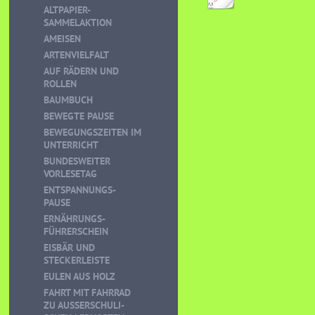
ALTPAPIER-
SAMMELAKTION
AMEISEN
ARTENVIELFALT
AUF RÄDERN UND
ROLLEN
BAUMBUCH
BEWEGTE PAUSE
BEWEGUNGSZEITEN IM
UNTERRICHT
BUNDESWEITER
VORLESETAG
ENTSPANNUNGS-
PAUSE
ERNÄHRUNGS-
FÜHRERSCHEIN
EISBÄR UND
STECKERLEISTE
EULEN AUS HOLZ
FAHRT MIT FAHRRAD
ZU AUSSERSCHULI-S