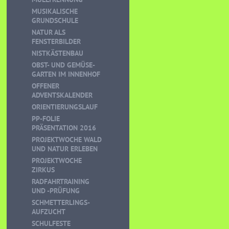
MUSIKALISCHE
GRUNDSCHULE
NATUR ALS
FENSTERBILDER
NISTKÄSTENBAU
OBST- UND GEMÜSE-
GARTEN IM INNENHOF
OFFENER
ADVENTSKALENDER
ORIENTIERUNGSLAUF
PP-FOLIE
PRÄSENTATION 2016
PROJEKTWOCHE WALD
UND NATUR ERLEBEN
PROJEKTWOCHE
ZIRKUS
RADFAHRTRAINING
UND -PRÜFUNG
SCHMETTERLINGS-
AUFZUCHT
SCHULFESTE