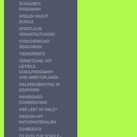
SCHULOBST-
PROGRAMM
SPIELEN MACHT
SCHULE
SPORTLICHE
VERANSTALTUNGEN
STORCHENRUND-
SENDUNGEN
TIERREFERATE
VERNETZUNG MIT
LEITBILD,
SCHULPROGRAMM
UND ARBEITSPLÄNEN
WALDERLEBNISTAG IN
GRAFHORN
WAVEBOARD-
FÜHRERSCHEIN
WER LEBT IM WALD?
WERKEN MIT
NATURMATERIALIEN
ZOOBESUCH
ZU FUSS ZUR SCHULE - K