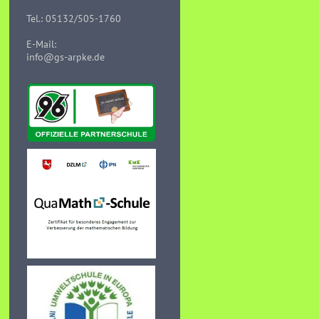
Tel.: 05132/505-1760
E-Mail:
info@gs-arpke.de