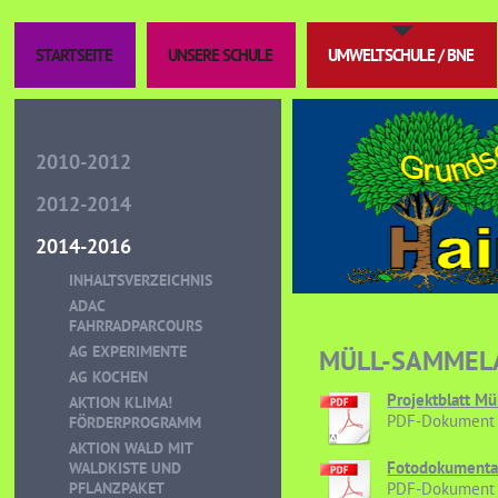
STARTSEITE
UNSERE SCHULE
UMWELTSCHULE / BNE
2010-2012
2012-2014
2014-2016
INHALTSVERZEICHNIS
ADAC
FAHRRADPARCOURS
AG EXPERIMENTE
MÜLL-SAMMEL
AG KOCHEN
Projektblatt Mü
AKTION KLIMA!
PDF-Dokument 
FÖRDERPROGRAMM
AKTION WALD MIT
Fotodokumentat
WALDKISTE UND
PFLANZPAKET
PDF-Dokument 