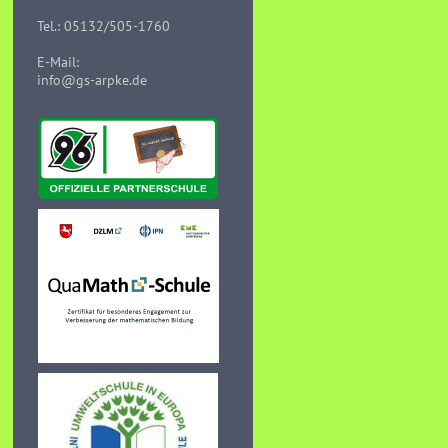
Tel.: 05132/505-1760
E-Mail:
info@gs-arpke.de