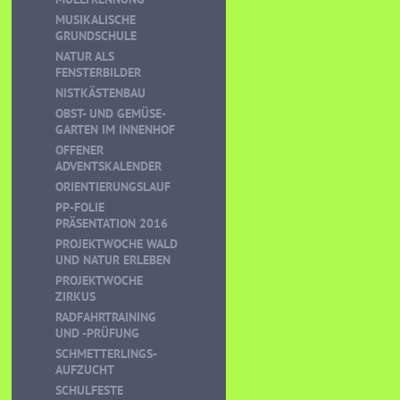
MUSIKALISCHE
GRUNDSCHULE
NATUR ALS
FENSTERBILDER
NISTKÄSTENBAU
OBST- UND GEMÜSE-
GARTEN IM INNENHOF
OFFENER
ADVENTSKALENDER
ORIENTIERUNGSLAUF
PP-FOLIE
PRÄSENTATION 2016
PROJEKTWOCHE WALD
UND NATUR ERLEBEN
PROJEKTWOCHE
ZIRKUS
RADFAHRTRAINING
UND -PRÜFUNG
SCHMETTERLINGS-
AUFZUCHT
SCHULFESTE