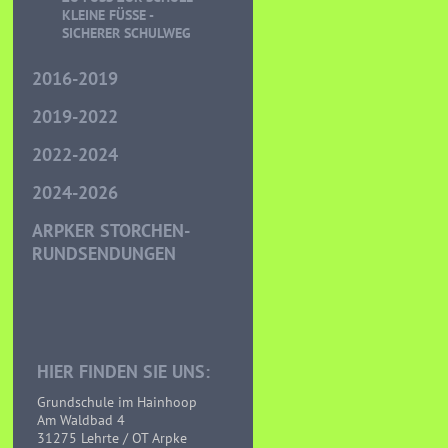
LEINE FÜSSE - SI
CHERER SCHULWEG
2016-2019
2019-2022
2022-2024
2024-2026
ARPKER STORCHEN-
RUNDSENDUNGEN
HIER FINDEN SIE UNS:
Grundschule im Hainhoop
Am Waldbad 4
31275 Lehrte / OT Arpke