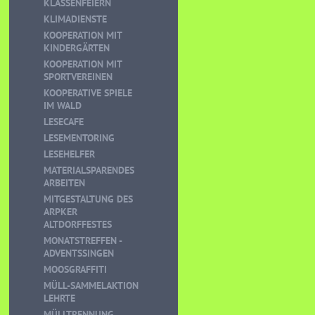
KLASSENFEIERN
KLIMADIENSTE
KOOPERATION MIT
KINDERGÄRTEN
KOOPERATION MIT
SPORTVEREINEN
KOOPERATIVE SPIELE
IM WALD
LESECAFE
LESEMENTORING
LESEHELFER
MATERIALSPARENDES
ARBEITEN
MITGESTALTUNG DES
ARPKER
ALTDORFFESTES
MONATSTREFFEN -
ADVENTSSINGEN
MOOSGRAFFITI
MÜLL-SAMMELAKTION
LEHRTE
MÜLLTRENNUNG