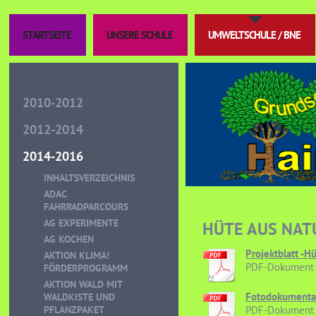
STARTSEITE
UNSERE SCHULE
UMWELTSCHULE / BNE
2010-2012
2012-2014
2014-2016
INHALTSVERZEICHNIS
ADAC
FAHRRADPARCOURS
AG EXPERIMENTE
HÜTE AUS NAT
AG KOCHEN
Projektblatt -Hü
AKTION KLIMA!
PDF-Dokument 
FÖRDERPROGRAMM
AKTION WALD MIT
Fotodokumentati
WALDKISTE UND
PFLANZPAKET
PDF-Dokument 