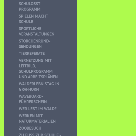
SCHULOBST-
PROGRAMM
SPIELEN MACHT
SCHULE
SPORTLICHE
VERANSTALTUNGEN
STORCHENRUND-
SENDUNGEN
TIERREFERATE
VERNETZUNG MIT
LEITBILD,
SCHULPROGRAMM
UND ARBEITSPLÄNEN
WALDERLEBNISTAG IN
GRAFHORN
WAVEBOARD-
FÜHRERSCHEIN
WER LEBT IM WALD?
WERKEN MIT
NATURMATERIALIEN
ZOOBESUCH
ZU FUSS ZUR SCHULE - K