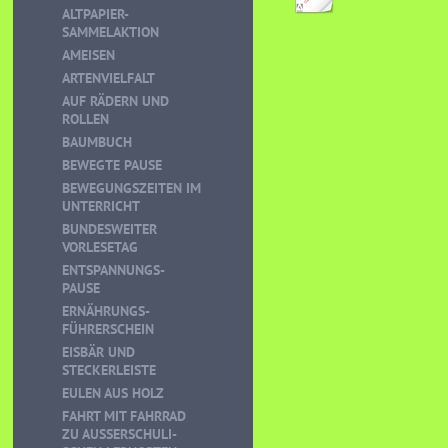
ALTPAPIER-
SAMMELAKTION
AMEISEN
ARTENVIELFALT
AUF RÄDERN UND
ROLLEN
BAUMBUCH
BEWEGTE PAUSE
BEWEGUNGSZEITEN IM
UNTERRICHT
BUNDESWEITER
VORLESETAG
ENTSPANNUNGS-
PAUSE
ERNÄHRUNGS-
FÜHRERSCHEIN
EISBÄR UND
STECKERLEISTE
EULEN AUS HOLZ
FAHRT MIT FAHRRAD
ZU AUSSERSCHULI-S