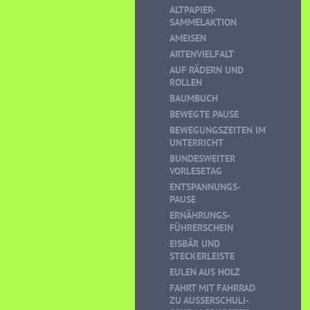
ALTPAPIER-
SAMMELAKTION
AMEISEN
ARTENVIELFALT
AUF RÄDERN UND
ROLLEN
BAUMBUCH
BEWEGTE PAUSE
BEWEGUNGSZEITEN IM
UNTERRICHT
BUNDESWEITER
VORLESETAG
ENTSPANNUNGS-
PAUSE
ERNÄHRUNGS-
FÜHRERSCHEIN
EISBÄR UND
STECKERLEISTE
EULEN AUS HOLZ
FAHRT MIT FAHRRAD
ZU AUSSERSCHULI-S