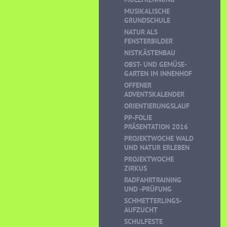
MUSIKALISCHE
GRUNDSCHULE
NATUR ALS
FENSTERBILDER
NISTKÄSTENBAU
OBST- UND GEMÜSE-
GARTEN IM INNENHOF
OFFENER
ADVENTSKALENDER
ORIENTIERUNGSLAUF
PP-FOLIE
PRÄSENTATION 2016
PROJEKTWOCHE WALD
UND NATUR ERLEBEN
PROJEKTWOCHE
ZIRKUS
RADFAHRTRAINING
UND -PRÜFUNG
SCHMETTERLINGS-
AUFZUCHT
SCHULFESTE