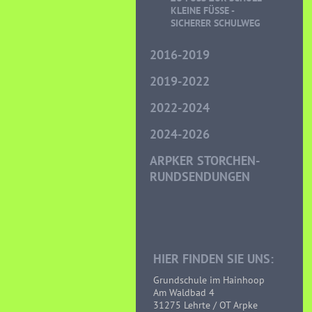
LEINE FÜSSE - SI
CHERER SCHULWEG
2016-2019
2019-2022
2022-2024
2024-2026
ARPKER STORCHEN-
RUNDSENDUNGEN
HIER FINDEN SIE UNS:
Grundschule im Hainhoop
Am Waldbad 4
31275 Lehrte / OT Arpke