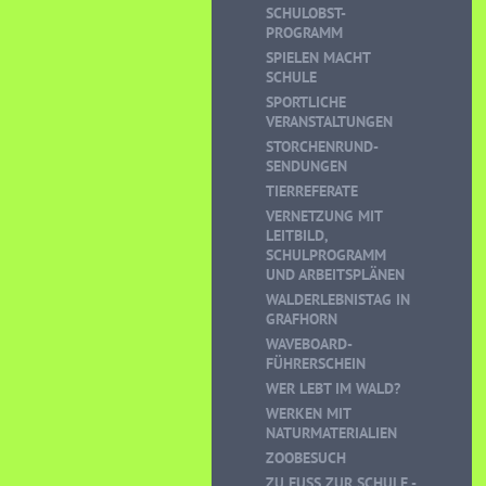
SCHULOBST-
PROGRAMM
SPIELEN MACHT
SCHULE
SPORTLICHE
VERANSTALTUNGEN
STORCHENRUND-
SENDUNGEN
TIERREFERATE
VERNETZUNG MIT
LEITBILD,
SCHULPROGRAMM
UND ARBEITSPLÄNEN
WALDERLEBNISTAG IN
GRAFHORN
WAVEBOARD-
FÜHRERSCHEIN
WER LEBT IM WALD?
WERKEN MIT
NATURMATERIALIEN
ZOOBESUCH
ZU FUSS ZUR SCHULE - K