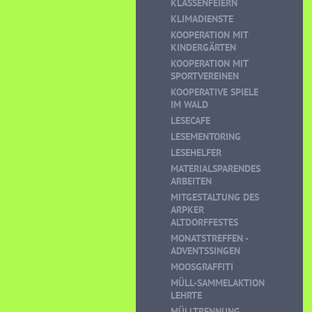
KLASSENFEIERN
KLIMADIENSTE
KOOPERATION MIT
KINDERGÄRTEN
KOOPERATION MIT
SPORTVEREINEN
KOOPERATIVE SPIELE
IM WALD
LESECAFE
LESEMENTORING
LESEHELFER
MATERIALSPARENDES
ARBEITEN
MITGESTALTUNG DES
ARPKER
ALTDORFFESTES
MONATSTREFFEN -
ADVENTSSINGEN
MOOSGRAFFITI
MÜLL-SAMMELAKTION
LEHRTE
MÜLLTRENNUNG