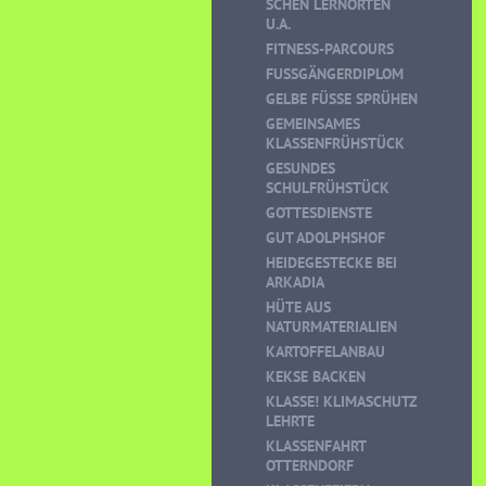
CHEN LERNORTEN U
.A.
FITNESS-PARCOURS
FUSSGÄNGERDIPLOM
GELBE FÜSSE SPRÜHEN
GEMEINSAMES
KLASSENFRÜHSTÜCK
GESUNDES
SCHULFRÜHSTÜCK
GOTTESDIENSTE
GUT ADOLPHSHOF
HEIDEGESTECKE BEI
ARKADIA
HÜTE AUS
NATURMATERIALIEN
KARTOFFELANBAU
KEKSE BACKEN
KLASSE! KLIMASCHUTZ
LEHRTE
KLASSENFAHRT
OTTERNDORF