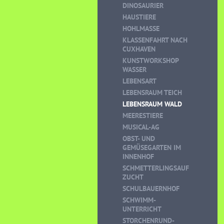
DINOSAURIER
HAUSTIERE
HOHLMASSE
KLASSENFAHRT NACH
CUXHAVEN
KUNSTWORKSHOP
WASSER
LEBENSART
LEBENSRAUM TEICH
LEBENSRAUM WALD
MEERESTIERE
MUSICAL-AG
OBST- UND
GEMÜSEGARTEN IM
INNENHOF
SCHMETTERLINGSAUF
ZUCHT
SCHULBAUERNHOF
SCHWIMM-
UNTERRICHT
STORCHENRUND-