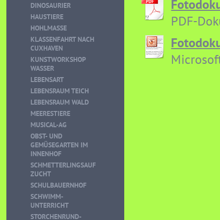
Fotodoku
DINOSAURIER
HAUSTIERE
PDF-Dok
HOHLMASSE
Fotodoku
KLASSENFAHRT NACH
CUXHAVEN
Microsof
KUNSTWORKSHOP
WASSER
LEBENSART
LEBENSRAUM TEICH
LEBENSRAUM WALD
MEERESTIERE
MUSICAL-AG
OBST- UND
GEMÜSEGARTEN IM
INNENHOF
SCHMETTERLINGSAUF
ZUCHT
SCHULBAUERNHOF
SCHWIMM-
UNTERRICHT
STORCHENRUND-