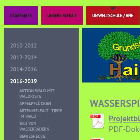
STARTSEITE
UNSERE SCHULE
UMWELTSCHULE / BNE
2010-2012
2012-2014
2014-2016
2016-2019
AKTION WALD MIT
WALDKISTE
WASSERSPI
APFELPFLÜCKEN
ARTENVIELFALT - TIERE
Projektb
IM WALD
BAU VON
PDF-Dok
WASSERRÄDERN
BENJESHECKE