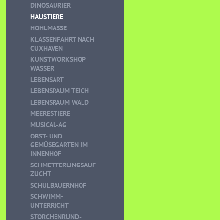
DINOSAURIER
HAUSTIERE
HOHLMASSE
KLASSENFAHRT NACH
CUXHAVEN
KUNSTWORKSHOP
WASSER
LEBENSART
LEBENSRAUM TEICH
LEBENSRAUM WALD
MEERESTIERE
MUSICAL-AG
OBST- UND
GEMÜSEGARTEN IM
INNENHOF
SCHMETTERLINGSAUF
ZUCHT
SCHULBAUERNHOF
SCHWIMM-
UNTERRICHT
STORCHENRUND-