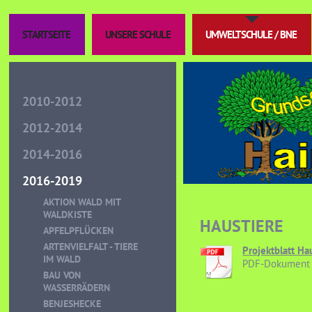
STARTSEITE
UNSERE SCHULE
UMWELTSCHULE / BNE
2010-2012
2012-2014
2014-2016
2016-2019
AKTION WALD MIT
WALDKISTE
HAUSTIERE
APFELPFLÜCKEN
ARTENVIELFALT - TIERE
Projektblatt Ha
IM WALD
PDF-Dokument 
BAU VON
WASSERRÄDERN
BENJESHECKE