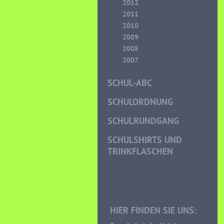
2012
2011
2010
2009
2008
2007
SCHUL-ABC
SCHULORDNUNG
SCHULRUNDGANG
SCHULSHIRTS UND
TRINKFLASCHEN
HIER FINDEN SIE UNS: