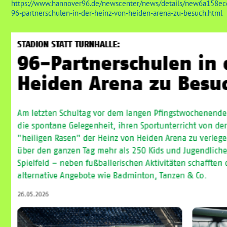
https://www.hannover96.de/newscenter/news/details/new6a158ecd
96-partnerschulen-in-der-heinz-von-heiden-arena-zu-besuch.html