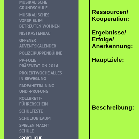
MUSIKALISCHE
GRUNDSCHULE
Ressourcen/
MUSIKALISCHES
Kooperation:
VORSPIEL IM
BETREUTEN WOHNEN
Ergebnisse/
NISTKÄSTENBAU
Erfolge/
OFFENER
Anerkennung:
ADVENTSKALENDER
POLIZEIPUPPENBÜHNE
Hauptziele:
PP-FOLIE
PRÄSENTATION 2014
PROJEKTWOCHE ALLES
IN BEWEGUNG
RADFAHRTRAINING
UND -PRÜFUNG
ROLLBRETT-
FÜHRERSCHEIN
Beschreibung:
SCHULFESTE
SCHULJUBILÄUM
SPIELEN MACHT
SCHULE
SPORTLICHE