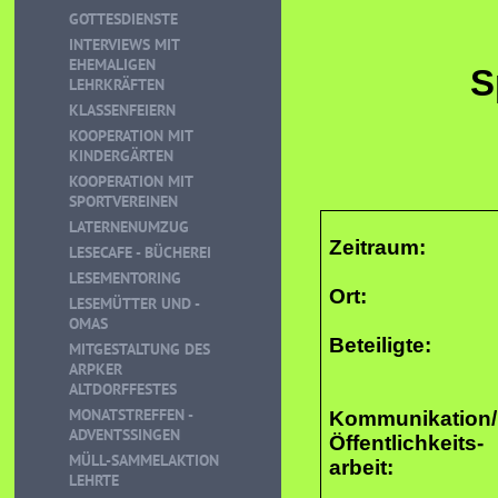
GOTTESDIENSTE
INTERVIEWS MIT
EHEMALIGEN
S
LEHRKRÄFTEN
KLASSENFEIERN
KOOPERATION MIT
KINDERGÄRTEN
KOOPERATION MIT
SPORTVEREINEN
LATERNENUMZUG
Zeitraum:
LESECAFE - BÜCHEREI
LESEMENTORING
Ort:
LESEMÜTTER UND -
OMAS
Beteiligte:
MITGESTALTUNG DES
ARPKER
ALTDORFFESTES
MONATSTREFFEN -
Kommunikation/
ADVENTSSINGEN
Öffentlichkeits-
MÜLL-SAMMELAKTION
arbeit:
LEHRTE