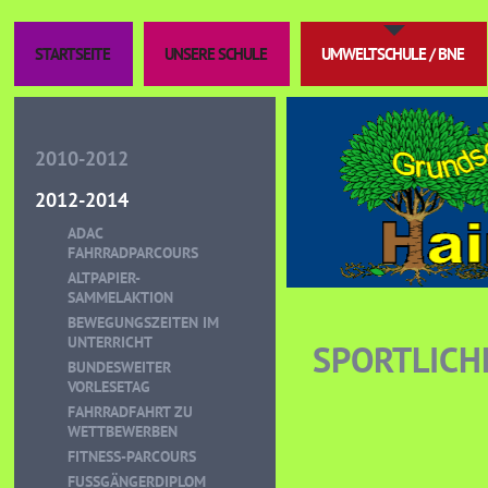
STARTSEITE
UNSERE SCHULE
UMWELTSCHULE / BNE
2010-2012
2012-2014
ADAC
FAHRRADPARCOURS
ALTPAPIER-
SAMMELAKTION
BEWEGUNGSZEITEN IM
UNTERRICHT
SPORTLICH
BUNDESWEITER
VORLESETAG
FAHRRADFAHRT ZU
WETTBEWERBEN
FITNESS-PARCOURS
FUSSGÄNGERDIPLOM