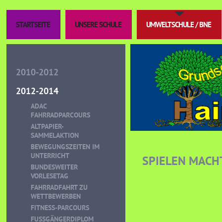
STARTSEITE
UNSERE SCHULE
UMWELTSCHULE / BNE
2010-2012
2012-2014
ADAC
FAHRRADPARCOURS
ALTPAPIER-
SAMMELAKTION
BEWEGUNGSZEITEN IM
UNTERRICHT
SPIELEN MACH
BUNDESWEITER
VORLESETAG
FAHRRADFAHRT ZU
WETTBEWERBEN
FITNESS-PARCOURS
FUSSGÄNGERDIPLOM