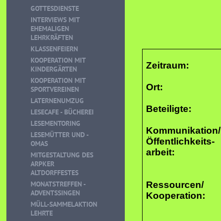
GOTTESDIENSTE
INTERVIEWS MIT
EHEMALIGEN
LEHRKRÄFTEN
KLASSENFEIERN
KOOPERATION MIT
Zeitraum:
KINDERGÄRTEN
KOOPERATION MIT
Ort:
SPORTVEREINEN
LATERNENUMZUG
Beteiligte:
LESECAFE - BÜCHEREI
LESEMENTORING
Kommunikation/
LESEMÜTTER UND -
Öffentlichkeits-
OMAS
arbeit:
MITGESTALTUNG DES
ARPKER
ALTDORFFESTES
MONATSTREFFEN -
Ressourcen/
ADVENTSSINGEN
Kooperation:
MÜLL-SAMMELAKTION
LEHRTE