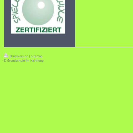
Druckversion
|
Sitemap
© Grundschule im Hainhoop