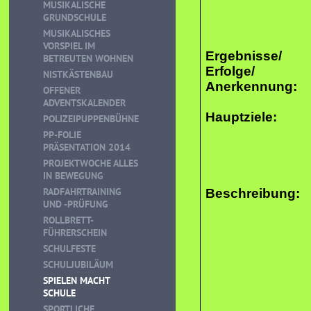
MUSIKALISCHE
GRUNDSCHULE
MUSIKALISCHES
VORSPIEL IM
Ergebnisse/
BETREUTEN WOHNEN
Erfolge/
NISTKÄSTENBAU
Anerkennung:
OFFENER
ADVENTSKALENDER
Hauptziele:
POLIZEIPUPPENBÜHNE
PP-FOLIE
PRÄSENTATION 2014
PROJEKTWOCHE ALLES
IN BEWEGUNG
RADFAHRTRAINING
Beschreibung:
UND -PRÜFUNG
ROLLBRETT-
FÜHRERSCHEIN
SCHULFESTE
SCHULJUBILÄUM
SPIELEN MACHT
SCHULE
SPORTLICHE