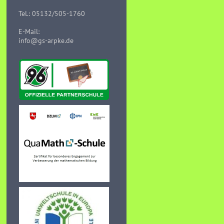
Tel.: 05132/505-1760
E-Mail:
info@gs-arpke.de