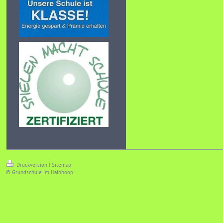
Druckversion
|
Sitemap
© Grundschule im Hainhoop