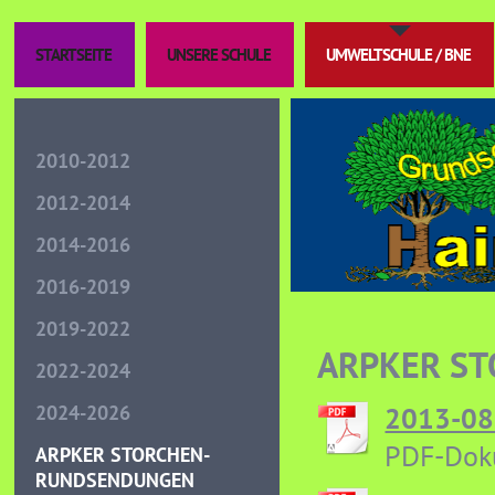
STARTSEITE
UNSERE SCHULE
UMWELTSCHULE / BNE
2010-2012
2012-2014
2014-2016
2016-2019
2019-2022
ARPKER S
2022-2024
2013-08
2024-2026
PDF-Dok
ARPKER STORCHEN-
RUNDSENDUNGEN