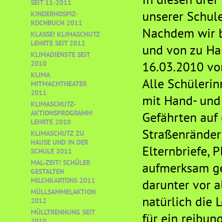
SEIT 11-2011
unserer Schule
KINDERHOSPIZ-
KOCHBUCH 2011
Nachdem wir b
KLASSE! KLIMASCHUTZ
LEHRTE SEIT 2012
und von zu Ha
KLIMADIENSTE SEIT
16.03.2010 vo
2010
KLIMA
Alle Schüleri
MITMACHTHEATER
2011
mit Hand- und
KLIMASCHUTZ-
AKTIONSPROGRAMM
Gefährten auf
LEHRTE 2010
Straßenränder
KLIMASCHUTZ ZU
HAUSE UND IN DER
Elternbriefe,
SCHULE 2011
MAL-ZEIT! SCHÜLER
aufmerksam ge
GESTALTEN
MILCHKARTONS 2011
darunter vor a
MÜLLSAMMELAKTION
natürlich die 
2012
MÜLLTRENNUNG SEIT
für ein reibun
2010