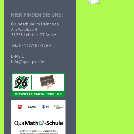
HIER FINDEN SIE UNS:
Grundschule im Hainhoop
Am Waldbad 4
31275 Lehrte / OT Arpke
Tel.: 05132/505-1760
E-Mail:
info@gs-arpke.de