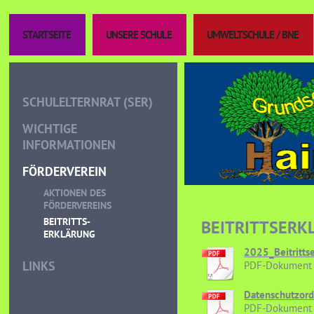
STARTSEITE
UNSERE SCHULE
UMWELTSCHULE / BNE
SCHULELTERNRAT (SER)
WICHTIGE
INFORMATIONEN
FÖRDERVEREIN
AKTIONEN DES
FÖRDERVEREINS
BEITRITTS-
BEITRITTSERK
ERKLÄRUNG
2025_Beitritts
LINKS
PDF-Dokument 
Datenschutzor
PDF-Dokument 